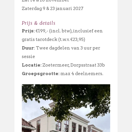
Zat 14 & 28 november
Zaterdag 9 & 23 januari 2027
Prijs & details
Prijs:
€199,- (incl. btw), inclusief een
gratis tarotdeck (t.w.v. €23,95)
Duur
: Twee dagdelen van 3 uur per
sessie
Locatie:
Zoetermeer, Dorpsstraat 33b
Groepsgrootte:
max 4 deelnemers.