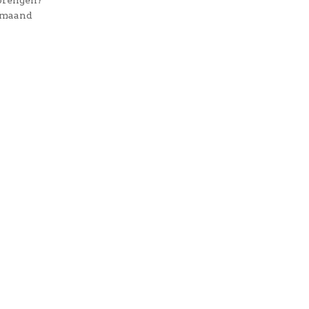
brengen?
e maand