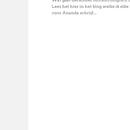
Wat gaat december ons astrologisch 
Lees het hier in het blog welke ik elk
voor Ananda schrijf....