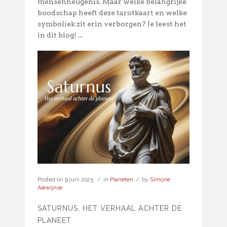
mensenheugenis. Maar welke belangrijke
boodschap heeft deze tarotkaart en welke
symboliek zit erin verborgen? Je leest het
in dit blog! ...
Posted on
9 juni 2025
in
Planeten
by
Simone
Alewijnse
SATURNUS, HET VERHAAL ACHTER DE
PLANEET